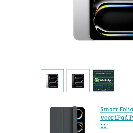
Smart Foli
voor iPad 
11"