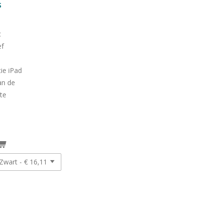
S
c
ef
ie iPad
an de
te