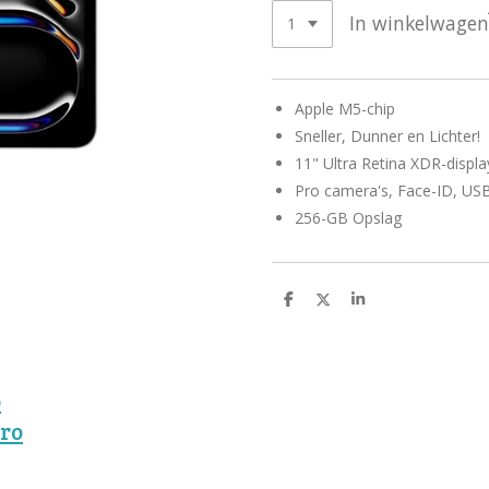
In winkelwagen
Apple M5-chip
Sneller, Dunner en Lichter!
11" Ultra Retina XDR-displa
Pro camera's, Face-ID, US
256-GB Opslag
D
D
S
e
e
h
l
e
a
e
l
r
n
e
o
Pro