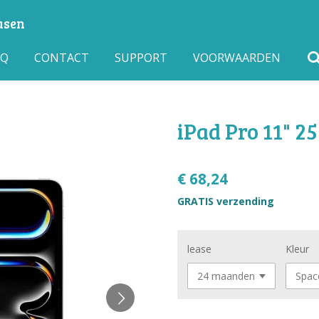
asen
AQ
CONTACT
SUPPORT
VOORWAARDEN
iPad Pro 11" 2
€ 68,24
GRATIS verzending
lease
Kleur