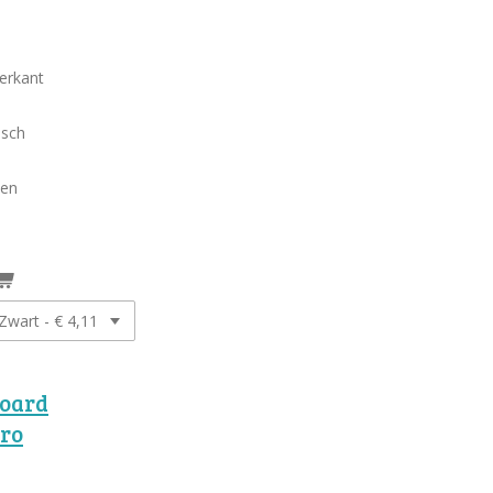
erkant
isch
den
oard
Pro