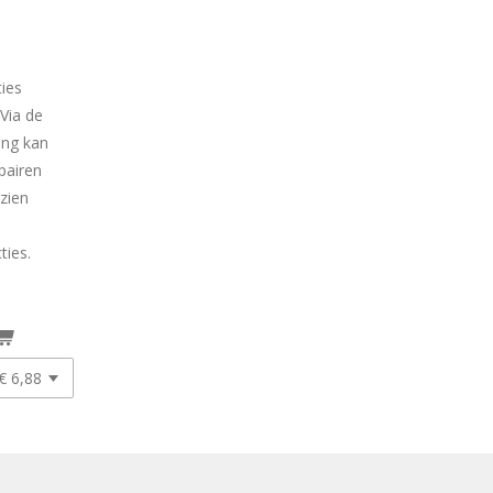
ies
 Via de
ing kan
pairen
zien
ties.