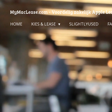
Ga
MyMacLease.com - Voordelig zakelijk Apple Le
direct
naar
HOME
KIES & LEASE
SLIGHTLYUSED
F
de
hoofdinhoud