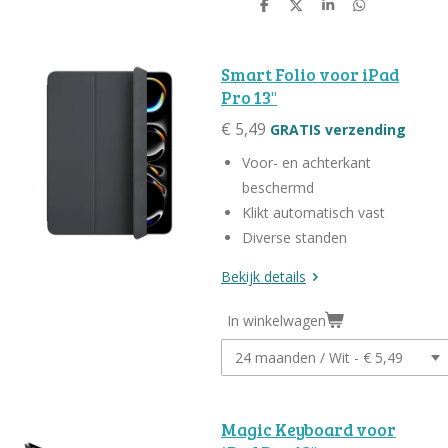
D
D
S
D
e
e
h
e
l
e
a
l
e
l
r
e
n
e
n
Smart Folio voor iPad
Pro 13"
€ 5,49
GRATIS verzending
Voor- en achterkant
beschermd
Klikt automatisch vast
Diverse standen
Bekijk details
In winkelwagen
Magic Keyboard voor