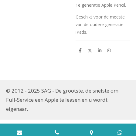
1e generatie Apple Pencil.
Geschikt voor de meeste
van de oudere generatie
iPads.
D
D
S
D
e
e
h
e
l
e
a
l
e
l
r
e
n
e
n
© 2012 - 2025 SAG - De grootste, de snelste om
Full-Service een
Apple te leasen en u wordt
eigenaar.