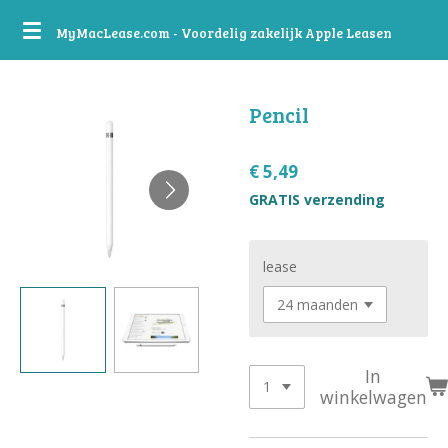
Ga
MyMacLease.com - Voordelig zakelijk Apple Leasen
direct
naar
de
Pencil
hoofdinhoud
€ 5,49
GRATIS verzending
lease
In
winkelwagen