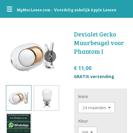
Ga
MyMacLease.com - Voordelig zakelijk Apple Leasen
direct
naar
de
Devialet Gecko
hoofdinhoud
Muurbeugel voor
Phantom I
€ 11,00
GRATIS verzending
lease
Kleur