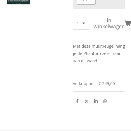
In
winkelwagen
Met deze muurbeugel hang
je de Phantom zeer fraai
aan de wand.
Verkoopprijs: € 249,00
D
D
S
D
e
e
h
e
l
e
a
l
e
l
r
e
n
e
n