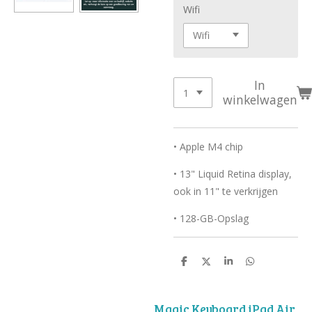
Wifi
In
winkelwagen
• Apple M4 chip
• 13" Liquid Retina display,
ook in 11" te verkrijgen
• 128-GB-Opslag
D
D
S
D
e
e
h
e
l
e
a
l
e
l
r
e
n
e
n
Magic Keyboard iPad Air