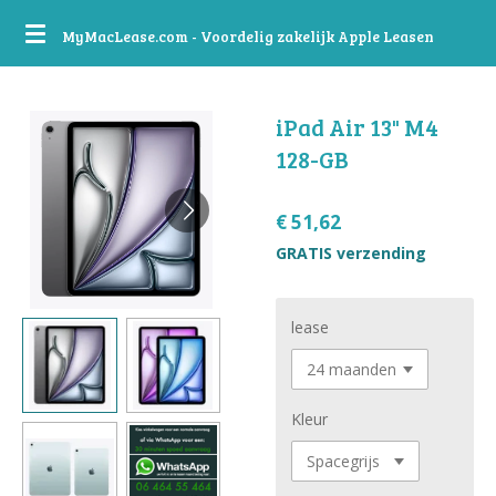
Ga
MyMacLease.com - Voordelig zakelijk Apple Leasen
direct
naar
de
iPad Air 13" M4
hoofdinhoud
128-GB
€ 51,62
GRATIS verzending
lease
Kleur