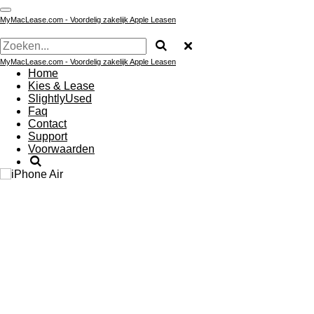
Ga
MyMacLease.com - Voordelig zakelijk Apple Leasen
direct
naar
de
hoofdinhoud
MyMacLease.com - Voordelig zakelijk Apple Leasen
Home
Kies & Lease
SlightlyUsed
Faq
Contact
Support
Voorwaarden