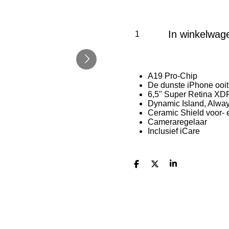
In winkelwag
A19 Pro-Chip
De dunste iPhone ooit
6,5" Super Retina XD
Dynamic Island, Alwa
Ceramic Shield voor- 
Cameraregelaar
Inclusief iCare
D
D
S
e
e
h
l
e
a
e
l
r
n
e