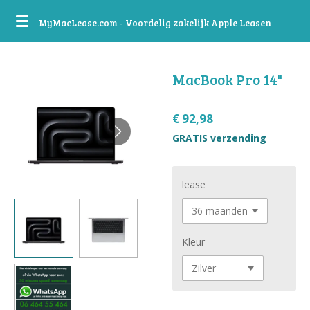
Ga
MyMacLease.com - Voordelig zakelijk Apple Leasen
direct
naar
de
MacBook Pro 14"
hoofdinhoud
€ 92,98
GRATIS verzending
lease
Kleur