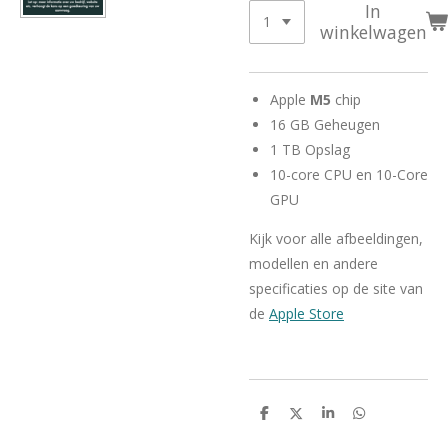
In
winkelwagen
Apple
M5
chip
16 GB Geheugen
1 TB Opslag
10-core CPU en 10-Core
GPU
Kijk voor alle afbeeldingen,
modellen en andere
specificaties op de site van
de
Apple Store
D
D
S
D
e
e
h
e
l
e
a
l